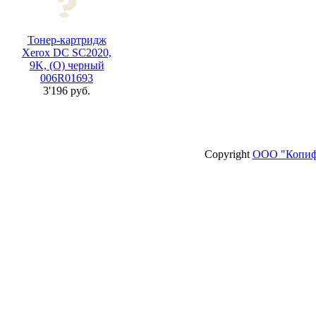
Тонер-картридж
Xerox DC SC2020,
9K, (О) черный
006R01693
3'196 руб.
Copyright
ООО "Копиф