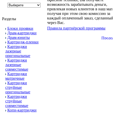
возможность зарабатывать деньги,
привлекая новых клиентов в наш маг
получая при этом свою комиссию за
каждый оплаченный заказ, сделанны
Разделы
через Вас.
Правила партнёрской программы
Блоки проявки
Драм-картриджи
Драм-юниты
Картридж-пленки
Картриджи
лазерные
оригинальные
Картриджи
лазерные
совместимые
Картриджи
матричные
Картриджи
струйные
оригинальные
Картриджи
струйные
совместимые
Копи-картриджи