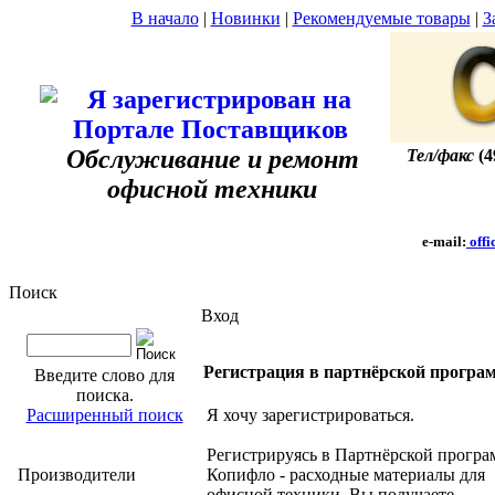
В начало
|
Новинки
|
Рекомендуемые товары
|
З
Обслуживание и ремонт
Тел/факс
(4
офисной техники
e-mail:
offi
Поиск
Вход
Регистрация в партнёрской програ
Введите слово для
поиска.
Расширенный поиск
Я хочу зарегистрироваться.
Регистрируясь в Партнёрской програ
Производители
Копифло - расходные материалы для
офисной техники, Вы получаете