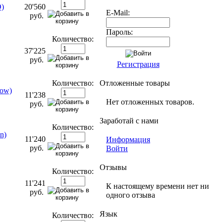
O)
20'560
E-Mail:
руб.
Пароль:
Количество:
37'225
руб.
Регистрация
Количество:
Отложенные товары
low)
11'238
Нет отложенных товаров.
руб.
Заработай с нами
Количество:
n)
11'240
Информация
руб.
Войти
Отзывы
Количество:
11'241
К настоящему времени нет ни
руб.
одного отзыва
Язык
Количество: