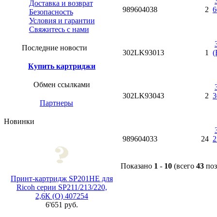
Доставка и возврат
989604038
2
6
Безопасность
Условия и гарантии
Свяжитесь с нами
Последние новости
302LK93013
1
(
Купить картриджи
Обмен ссылками
302LK93043
2
3
Партнеры
Новинки
989604033
24
2
Показано
1
-
10
(всего
43
поз
Принт-картридж SP201HE для
Ricoh серии SP211/213/220,
2,6К (О) 407254
6'651 руб.