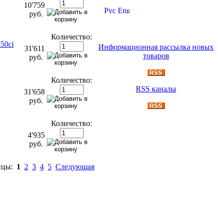
10'759
руб.
Количество:
50ci
Информационная рассылка новых
31'611
товаров
руб.
Количество:
RSS каналы
31'658
руб.
Количество:
4'935
руб.
ицы:
1
2
3
4
5
Следующая