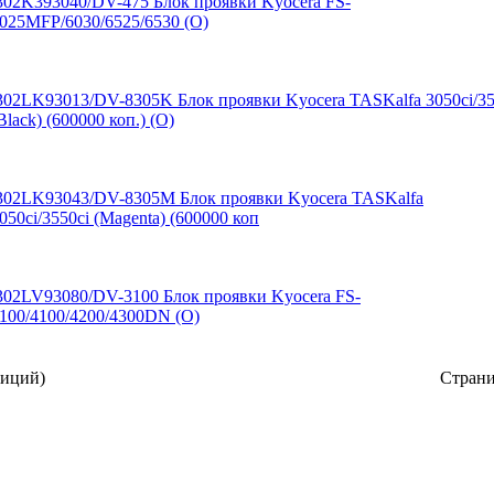
302K393040/DV-475 Блок проявки Kyocera FS-
025MFP/6030/6525/6530 (O)
302LK93013/DV-8305K Блок проявки Kyocera TASKalfa 3050ci/35
Black) (600000 коп.) (O)
302LK93043/DV-8305M Блок проявки Kyocera TASKalfa
050ci/3550ci (Magenta) (600000 коп
302LV93080/DV-3100 Блок проявки Kyocera FS-
100/4100/4200/4300DN (O)
иций)
Стран