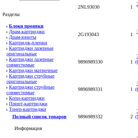
2NL93030
1
Разделы
Блоки проявки
Драм-картриджи
2G193043
1
Драм-юниты
Картридж-пленки
Картриджи лазерные
оригинальные
Картриджи лазерные
9896989330
1
(
совместимые
Картриджи матричные
Картриджи струйные
оригинальные
Картриджи струйные
9896989331
1
(
совместимые
Копи-картриджи
Принт-картриджи
Тонер-картриджи
Полный список товаров
9896989332
2
(
Информация