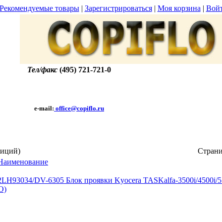
Рекомендуемые товары
|
Зарегистрироваться
|
Моя корзина
|
Вой
Тел/факс
(495) 721-721-0
e-mail:
office@copiflo.ru
иций)
Стран
Наименование
2LH93034/DV-6305 Блок проявки Kyocera TASKalfa-3500i/4500i/5
O)