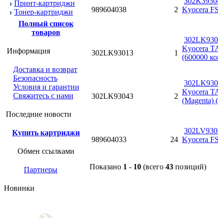
302K3930
Принт-картриджи
989604038
2
Kyocera F
Тонер-картриджи
Полный список
товаров
302LK930
Kyocera TA
Информация
302LK93013
1
(600000 ко
Доставка и возврат
Безопасность
302LK930
Условия и гарантии
Kyocera TA
Свяжитесь с нами
302LK93043
2
(Magenta) 
Последние новости
302LV930
Купить картриджи
989604033
24
Kyocera F
Обмен ссылками
Показано
1
-
10
(всего
43
позиций)
Партнеры
Новинки