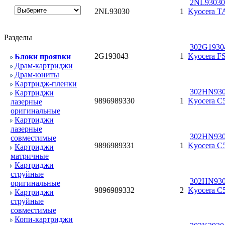
2NL93030
2NL93030
1
Kyocera TA
Разделы
302G1930
2G193043
1
Kyocera FS
Блоки проявки
Драм-картриджи
Драм-юниты
Картридж-пленки
302HN930
Картриджи
9896989330
1
Kyocera C
лазерные
оригинальные
Картриджи
лазерные
302HN930
совместимые
9896989331
1
Kyocera C
Картриджи
матричные
Картриджи
струйные
302HN930
оригинальные
9896989332
2
Kyocera C
Картриджи
струйные
совместимые
Копи-картриджи