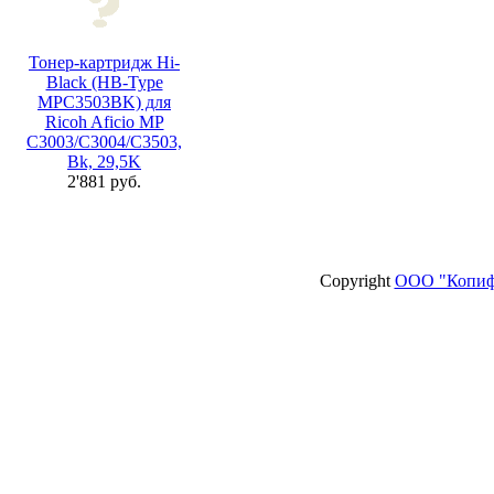
Тонер-картридж Hi-
Black (HB-Type
MPC3503BK) для
Ricoh Aficio MP
C3003/C3004/C3503,
Bk, 29,5K
2'881 руб.
Copyright
ООО "Копиф