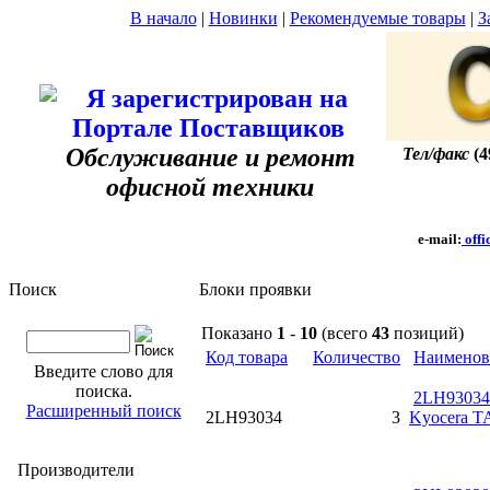
В начало
|
Новинки
|
Рекомендуемые товары
|
З
Обслуживание и ремонт
Тел/факс
(4
офисной техники
e-mail:
offi
Поиск
Блоки проявки
Показано
1
-
10
(всего
43
позиций)
Код товара
Количество
Наименов
Введите слово для
поиска.
2LH93034
Расширенный поиск
2LH93034
3
Kyocera TA
Производители