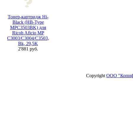
Тонер-картридж Hi-
Black (HB-Type
MPC3503BK) для
Ricoh Aficio MP
C3003/C3004/C3503,
Bk, 29,5K
2'881 руб.
Copyright
ООО "Копиф