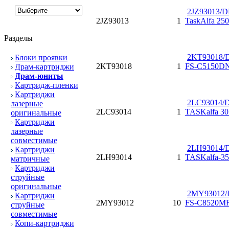
2JZ93013/D
2JZ93013
1
TaskAlfa 250
Разделы
2KT93018/D
Блоки проявки
2KT93018
1
FS-C5150DN
Драм-картриджи
Драм-юниты
Картридж-пленки
Картриджи
2LC93014/D
лазерные
2LC93014
1
TASKalfa 305
оригинальные
Картриджи
лазерные
совместимые
2LH93014/D
Картриджи
2LH93014
1
TASKalfa-350
матричные
Картриджи
струйные
оригинальные
2MY93012/
Картриджи
2MY93012
10
FS-C8520MF
струйные
совместимые
Копи-картриджи