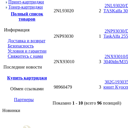
Принт-картриджи
2NL93020/D
Тонер-картриджи
2NL93020
2
TASKalfa 30
Полный список
товаров
Информация
2NP93030/D
2NP93030
1
TaskAlfa 255
Доставка и возврат
Безопасность
Условия и гарантии
Свяжитесь с нами
2NX93010/D
2NX93010
3
3040idn/M35
Последние новости
Купить картриджи
302G193035
98960479
3
юнит Kyoce
Обмен ссылками
Партнеры
Показано
1
-
10
(всего
96
позиций)
Новинки