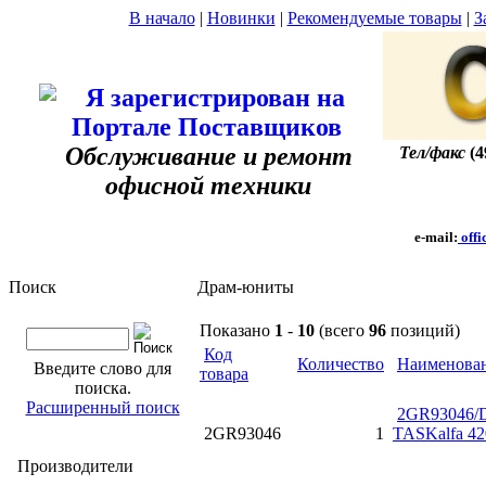
В начало
|
Новинки
|
Рекомендуемые товары
|
З
Обслуживание и ремонт
Тел/факс
(4
офисной техники
e-mail:
offi
Поиск
Драм-юниты
Показано
1
-
10
(всего
96
позиций)
Код
Количество
Наименова
Введите слово для
товара
поиска.
Расширенный поиск
2GR93046/D
2GR93046
1
TASKalfa 42
Производители