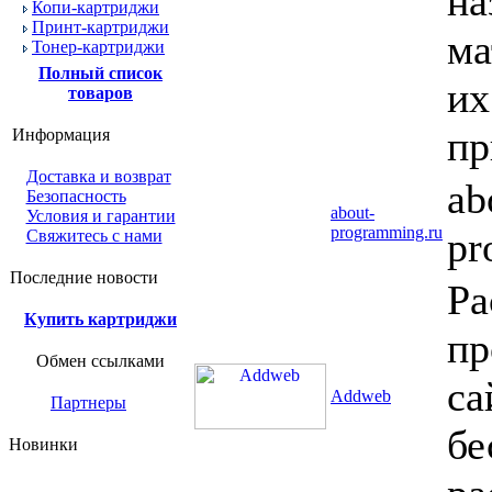
на
Копи-картриджи
Принт-картриджи
ма
Тонер-картриджи
Полный список
их
товаров
пр
Информация
Доставка и возврат
ab
Безопасность
about-
Условия и гарантии
programming.ru
pr
Свяжитесь с нами
Последние новости
Ра
Купить картриджи
пр
Обмен ссылками
са
Addweb
Партнеры
бе
Новинки