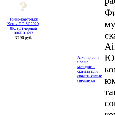
ра
Ф
Тонер-картридж
му
Xerox DC SC2020,
9K, (О) черный
ск
006R01693
3'196 руб.
Ai
Юм
Aikomp.com -
новые
ко
мелодии -
скачать или
скачать самые
юм
свежие кл
та
со
ко