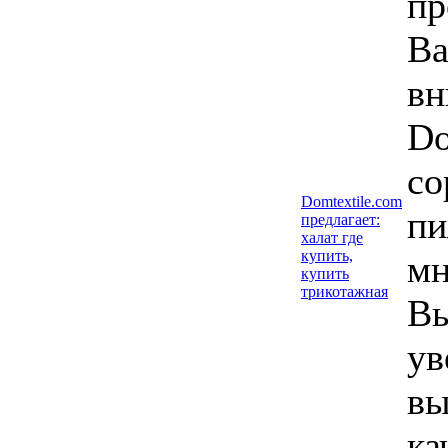
пр
В
в
Do
со
Domtextile.com
пи
предлагает:
халат где
купить,
мн
купить
трикотажная
Вы
ув
вы
ка