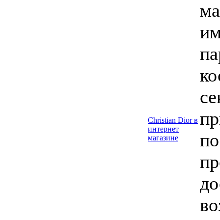
ма
им
па
ко
се
пр
Christian Dior в
интернет
по
магазине
пр
до
во