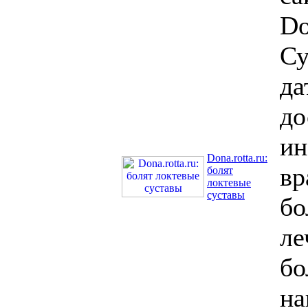
Do
Су
да
до
и
Dona.rotta.ru:
вр
болят
локтевые
суставы
бо
ле
бо
на