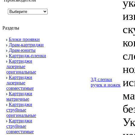
ук
из
ск
Разделы
ко
Блоки проявки
Драм-картриджи
Драм-юниты
сл
Картридж-пленки
Картриджи
но
лазерные
оригинальные
Картриджи
ис
3Д слепки
лазерные
ручек и ножек
совместимые
ма
Картриджи
матричные
Картриджи
бе
струйные
оригинальные
Ук
Картриджи
струйные
совместимые