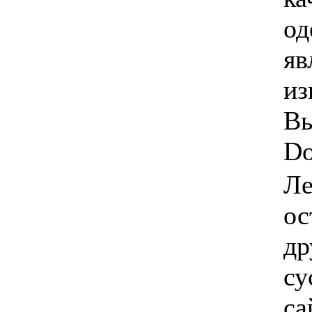
од
яв
из
Вы
Do
Ле
ос
др
су
са