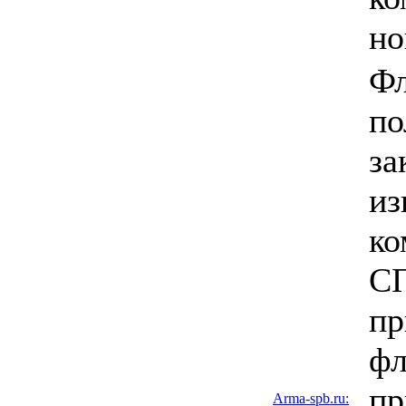
но
Фл
по
за
из
ко
СП
п
фл
пр
Arma-spb.ru: