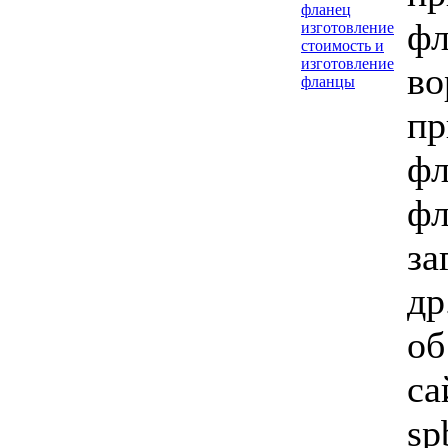
фланец
фл
изготовление
стоимость и
изготовление
во
фланцы
пр
фл
фл
за
др
об
са
sp