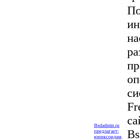
П
ин
на
ра
пр
оп
си
Fr
са
Bsdadmin.ru
Bs
предлагает:
юниксоидам,