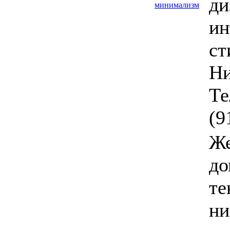
ди
минимализм
ин
ст
Ни
Те
(9
Ж
д
те
ни