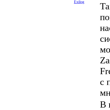
Exilog
Та
по
на
си
мо
Za
Fr
с 
мн
В 