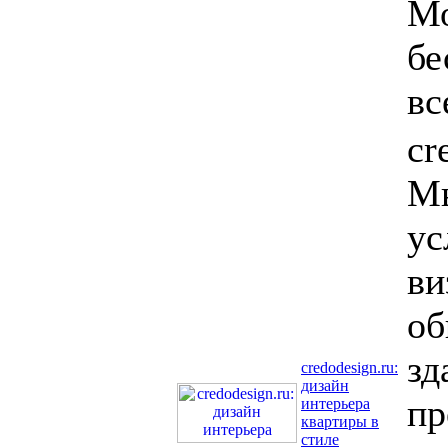
Мо
бе
вс
cr
Мы
ус
ви
об
зд
credodesign.ru:
дизайн
пр
интерьера
квартиры в
стиле