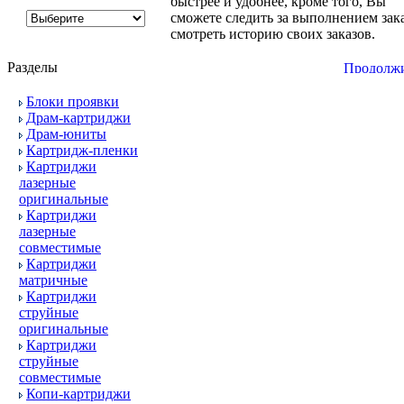
быстрее и удобнее, кроме того, Вы
сможете следить за выполнением зака
смотреть историю своих заказов.
Разделы
Блоки проявки
Драм-картриджи
Драм-юниты
Картридж-пленки
Картриджи
лазерные
оригинальные
Картриджи
лазерные
совместимые
Картриджи
матричные
Картриджи
струйные
оригинальные
Картриджи
струйные
совместимые
Копи-картриджи