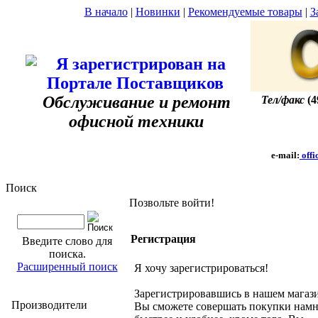
В начало
|
Новинки
|
Рекомендуемые товары
|
З
Обслуживание и ремонт
Тел/факс
(4
офисной техники
e-mail:
offi
Поиск
Позвольте войти!
Регистрация
Введите слово для
поиска.
Расширенный поиск
Я хочу зарегистрироваться!
Зарегистрировавшись в нашем магаз
Производители
Вы сможете совершать покупки нам