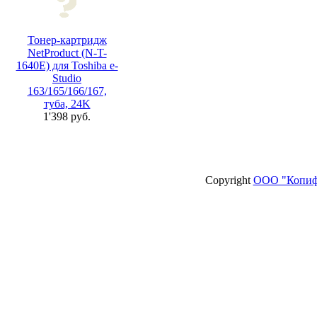
Тонер-картридж
NetProduct (N-T-
1640E) для Toshiba e-
Studio
163/165/166/167,
туба, 24K
1'398 руб.
Copyright
ООО "Копиф