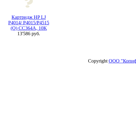
Картридж HP LJ
P4014/ P4015/P4515
(O) CC364A, 10K
13'586 руб.
Copyright
ООО "Копиф