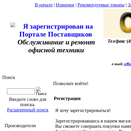
В начало
|
Новинки
|
Рекомендуемые товары
|
З
Обслуживание и ремонт
Тел/факс
(4
офисной техники
e-mail:
offi
Поиск
Позвольте войти!
Регистрация
Введите слово для
поиска.
Расширенный поиск
Я хочу зарегистрироваться!
Зарегистрировавшись в нашем магаз
Производители
Вы сможете совершать покупки нам