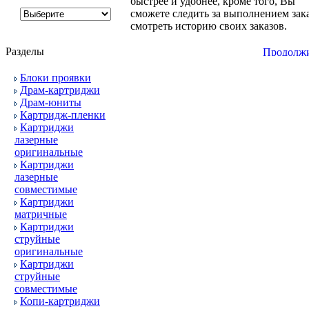
быстрее и удобнее, кроме того, Вы
сможете следить за выполнением зака
смотреть историю своих заказов.
Разделы
Блоки проявки
Драм-картриджи
Драм-юниты
Картридж-пленки
Картриджи
лазерные
оригинальные
Картриджи
лазерные
совместимые
Картриджи
матричные
Картриджи
струйные
оригинальные
Картриджи
струйные
совместимые
Копи-картриджи