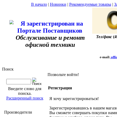
В начало
|
Новинки
|
Рекомендуемые товары
|
З
Обслуживание и ремонт
Тел/факс
(4
офисной техники
e-mail:
offi
Поиск
Позвольте войти!
Регистрация
Введите слово для
поиска.
Расширенный поиск
Я хочу зарегистрироваться!
Зарегистрировавшись в нашем магаз
Производители
Вы сможете совершать покупки нам