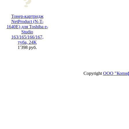
Тонер-картридж
NetProduct (N-T-
1640E) для Toshiba e-
Studio
163/165/166/167,
туба, 24K
1'398 руб.
Copyright
ООО "Копиф