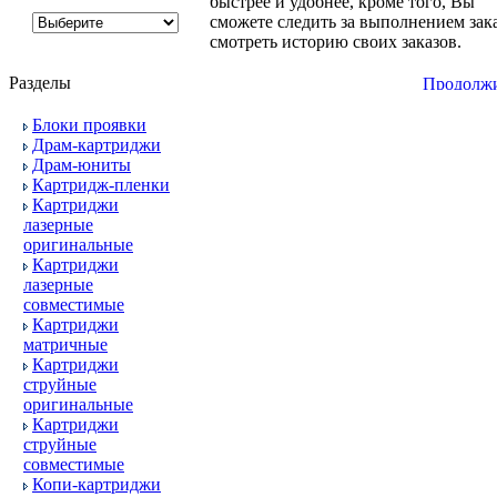
быстрее и удобнее, кроме того, Вы
сможете следить за выполнением зака
смотреть историю своих заказов.
Разделы
Блоки проявки
Драм-картриджи
Драм-юниты
Картридж-пленки
Картриджи
лазерные
оригинальные
Картриджи
лазерные
совместимые
Картриджи
матричные
Картриджи
струйные
оригинальные
Картриджи
струйные
совместимые
Копи-картриджи