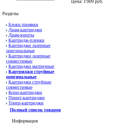
Цена:
1'009 руб.
Разделы
Блоки проявки
Драм-картриджи
Драм-юниты
Картридж-пленки
Картриджи лазерные
оригинальные
Картриджи лазерные
совместимые
Картриджи матричные
Картриджи струйные
оригинальные
Картриджи струйные
совместимые
Копи-картриджи
Принт-картриджи
Тонер-картриджи
Полный список товаров
Информация