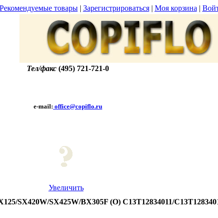
Рекомендуемые товары
|
Зарегистрироваться
|
Моя корзина
|
Вой
Тел/факс
(495) 721-721-0
e-mail:
office@copiflo.ru
Увеличить
/SX125/SX420W/SX425W/BX305F (O) C13T12834011/C13T128340