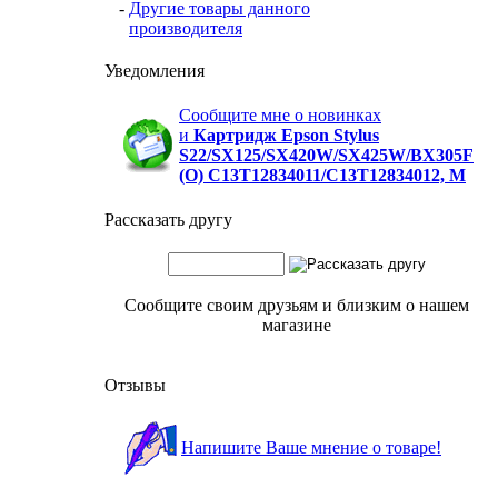
-
Другие товары данного
производителя
Уведомления
Сообщите мне о новинках
и
Картридж Epson Stylus
S22/SX125/SX420W/SX425W/BX305F
(O) C13T12834011/C13T12834012, M
Рассказать другу
Сообщите своим друзьям и близким о нашем
магазине
Отзывы
Напишите Ваше мнение о товаре!