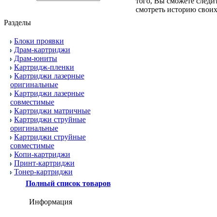
того, Вы сможете следи
смотреть историю своих
Разделы
Блоки проявки
Драм-картриджи
Драм-юниты
Картридж-пленки
Картриджи лазерные
оригинальные
Картриджи лазерные
совместимые
Картриджи матричные
Картриджи струйные
оригинальные
Картриджи струйные
совместимые
Копи-картриджи
Принт-картриджи
Тонер-картриджи
Полный список товаров
Информация