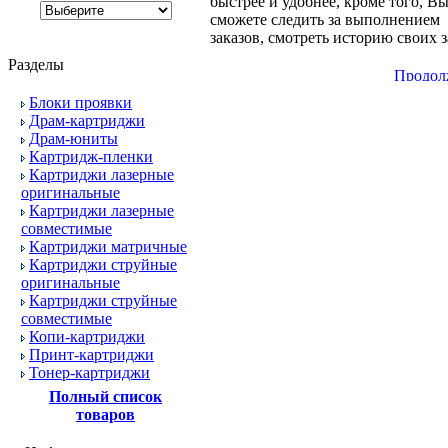
быстрее и удобнее, кроме того, В
сможете следить за выполнением
заказов, смотреть историю своих з
Разделы
Блоки проявки
Драм-картриджи
Драм-юниты
Картридж-пленки
Картриджи лазерные
оригинальные
Картриджи лазерные
совместимые
Картриджи матричные
Картриджи струйные
оригинальные
Картриджи струйные
совместимые
Копи-картриджи
Принт-картриджи
Тонер-картриджи
Полный список
товаров