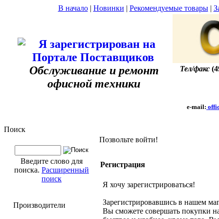
В начало
|
Новинки
|
Рекомендуемые товары
|
З
Обслуживание и ремонт
Тел/факс
(4
офисной техники
e-mail:
offi
Поиск
Позвольте войти!
Введите слово для
Регистрация
поиска.
Расширенный
поиск
Я хочу зарегистрироваться!
Зарегистрировавшись в нашем маг
Производители
Вы сможете совершать покупки н