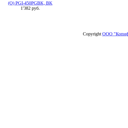
(O) PGI-450PGBK, BK
1'382 руб.
Copyright
ООО "Копиф