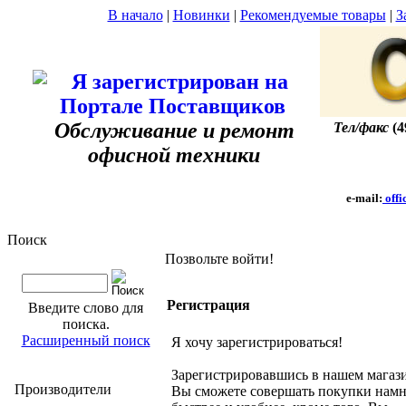
В начало
|
Новинки
|
Рекомендуемые товары
|
З
Обслуживание и ремонт
Тел/факс
(4
офисной техники
e-mail:
offi
Поиск
Позвольте войти!
Регистрация
Введите слово для
поиска.
Расширенный поиск
Я хочу зарегистрироваться!
Зарегистрировавшись в нашем магаз
Производители
Вы сможете совершать покупки нам