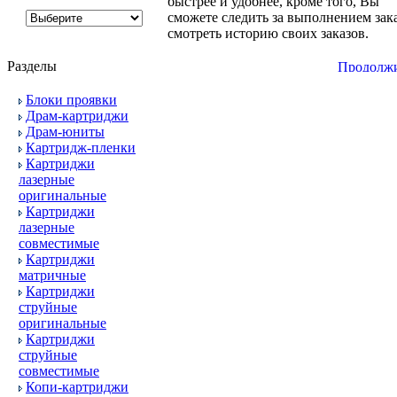
быстрее и удобнее, кроме того, Вы
сможете следить за выполнением зака
смотреть историю своих заказов.
Разделы
Блоки проявки
Драм-картриджи
Драм-юниты
Картридж-пленки
Картриджи
лазерные
оригинальные
Картриджи
лазерные
совместимые
Картриджи
матричные
Картриджи
струйные
оригинальные
Картриджи
струйные
совместимые
Копи-картриджи