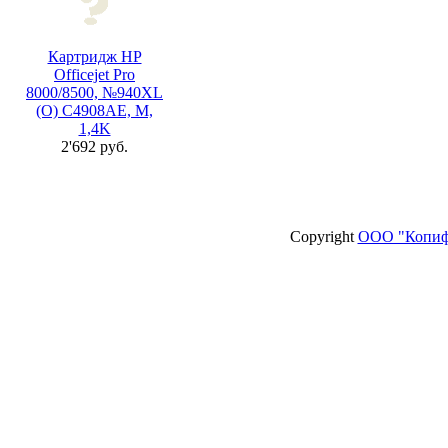
Картридж HP
Officejet Pro
8000/8500, №940XL
(O) C4908AE, M,
1,4K
2'692 руб.
Copyright
ООО "Копиф