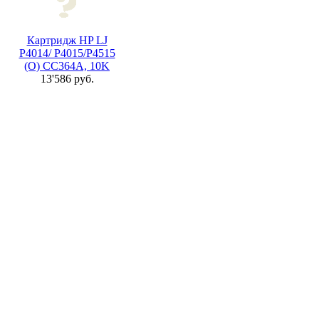
Картридж HP LJ
P4014/ P4015/P4515
(O) CC364A, 10K
13'586 руб.