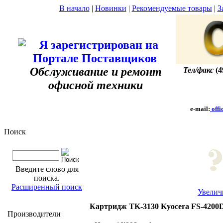
В начало
|
Новинки
|
Рекомендуемые товары
|
З
Обслуживание и ремонт
Тел/факс
(4
офисной техники
e-mail:
offi
Поиск
Введите слово для
поиска.
Расширенный поиск
Увелич
Картридж TK-3130 Kyocera FS-4200
Производители