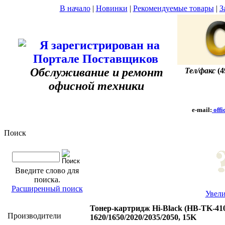
В начало
|
Новинки
|
Рекомендуемые товары
|
З
Обслуживание и ремонт
Тел/факс
(4
офисной техники
e-mail:
offi
Поиск
Введите слово для
поиска.
Расширенный поиск
Увел
Тонер-картридж Hi-Black (HB-TK-41
Производители
1620/1650/2020/2035/2050, 15K