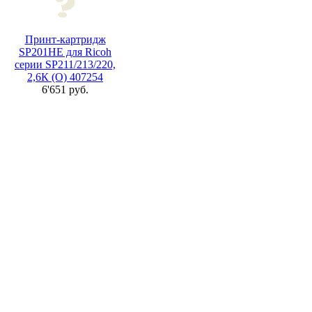
Принт-картридж
SP201HE для Ricoh
серии SP211/213/220,
2,6К (О) 407254
6'651 руб.