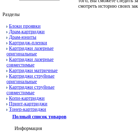
того, Вы сможете следить з
смотреть историю своих зак
Разделы
Блоки проявки
Драм-картриджи
Драм-юниты
Картридж-пленки
Картриджи лазерные
оригинальные
Картриджи лазерные
совместимые
Картриджи матричные
Картриджи струйные
оригинальные
Картриджи струйные
совместимые
Копи-картриджи
Принт-картриджи
Тонер-картриджи
Полный список товаров
Информация