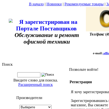
В начало
|
Новинки
|
Рекомендуемые товары
|
З
Обслуживание и ремонт
Тел/факс
(4
офисной техники
e-mail:
offi
Поиск
Позвольте войти!
Введите слово для поиска.
Регистрация
Расширенный поиск
Я хочу зарегистрирова
Производители
Зарегистрировавшись
магазине, Вы сможете