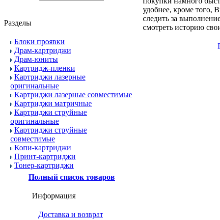
покупки намного быст
удобнее, кроме того, 
следить за выполнение
Разделы
смотреть историю свои
Блоки проявки
Драм-картриджи
Драм-юниты
Картридж-пленки
Картриджи лазерные
оригинальные
Картриджи лазерные совместимые
Картриджи матричные
Картриджи струйные
оригинальные
Картриджи струйные
совместимые
Копи-картриджи
Принт-картриджи
Тонер-картриджи
Полный список товаров
Информация
Доставка и возврат