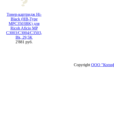
Тонер-картридж Hi-
Black (HB-Type
MPC3503BK) для
Ricoh Aficio MP
C3003/C3004/C3503,
Bk, 29,5K
2'881 руб.
Copyright
ООО "Копиф