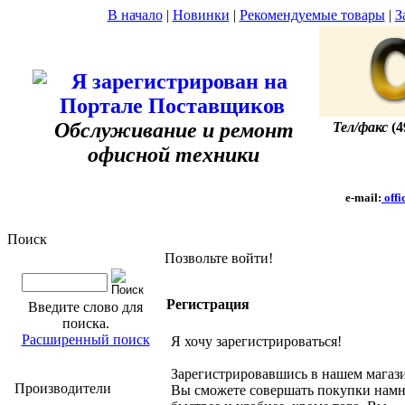
В начало
|
Новинки
|
Рекомендуемые товары
|
З
Обслуживание и ремонт
Тел/факс
(4
офисной техники
e-mail:
offi
Поиск
Позвольте войти!
Регистрация
Введите слово для
поиска.
Расширенный поиск
Я хочу зарегистрироваться!
Зарегистрировавшись в нашем магаз
Производители
Вы сможете совершать покупки нам