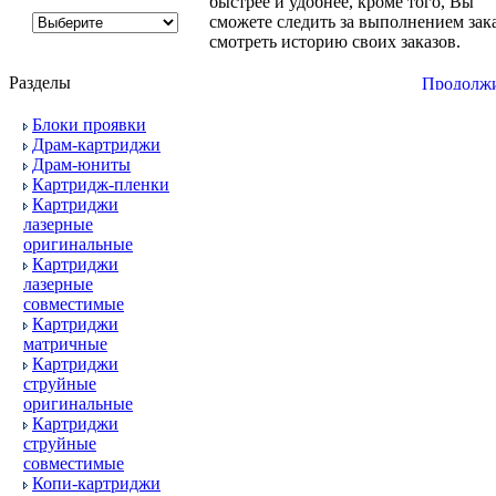
быстрее и удобнее, кроме того, Вы
сможете следить за выполнением зака
смотреть историю своих заказов.
Разделы
Блоки проявки
Драм-картриджи
Драм-юниты
Картридж-пленки
Картриджи
лазерные
оригинальные
Картриджи
лазерные
совместимые
Картриджи
матричные
Картриджи
струйные
оригинальные
Картриджи
струйные
совместимые
Копи-картриджи