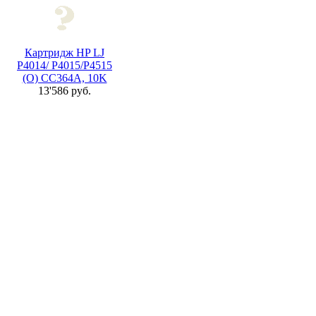
Картридж HP LJ
P4014/ P4015/P4515
(O) CC364A, 10K
13'586 руб.