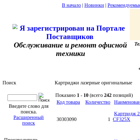
В начало
|
Новинки
|
Рекомендуемы
Обслуживание и ремонт офисной
Те
техники
Поиск
Картриджи лазерные оригинальные
Показано
1
-
10
(всего
242
позиций)
Код товара
Количество
Наименова
Введите слово для
поиска.
Kартридж 2
Расширенный
30303090
1
CF325X
поиск
Производители