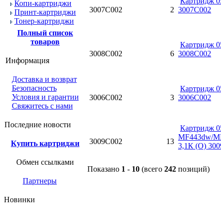
Картридж 0
Копи-картриджи
3007C002
2
3007C002
Принт-картриджи
Тонер-картриджи
Полный список
товаров
Картридж 0
3008C002
6
3008C002
Информация
Доставка и возврат
Безопасность
Картридж 0
Условия и гарантии
3006C002
3
3006C002
Свяжитесь с нами
Последние новости
Картридж 0
MF443dw/MF
3009C002
13
Купить картриджи
3,1К (О) 30
Обмен ссылками
Показано
1
-
10
(всего
242
позиций)
Партнеры
Новинки