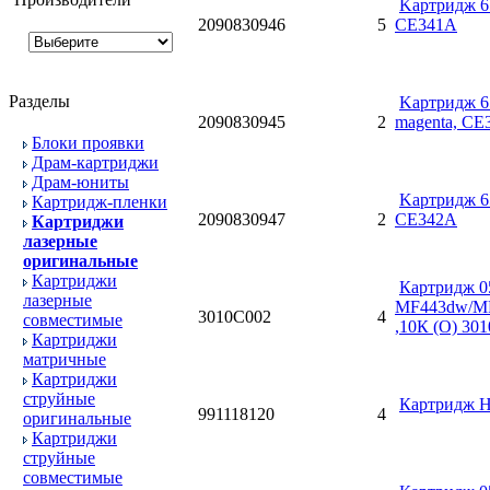
Kартридж 65
2090830946
5
CE341A
Разделы
Kартридж 65
2090830945
2
magenta, CE
Блоки проявки
Драм-картриджи
Драм-юниты
Kартридж 65
Картридж-пленки
2090830947
2
CE342A
Картриджи
лазерные
оригинальные
Картриджи
Картридж 0
лазерные
MF443dw/M
3010C002
4
совместимые
,10К (О) 30
Картриджи
матричные
Картриджи
струйные
Картридж HP
991118120
4
оригинальные
Картриджи
струйные
совместимые