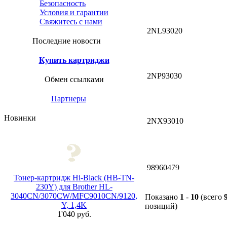
Безопасность
Условия и гарантии
Свяжитесь с нами
2NL93020
Последние новости
Купить картриджи
2NP93030
Обмен ссылками
Партнеры
Новинки
2NX93010
98960479
Тонер-картридж Hi-Black (HB-TN-
230Y) для Brother HL-
3040CN/3070CW/MFC9010CN/9120,
Показано
1
-
10
(всего
Y, 1,4K
позиций)
1'040 руб.