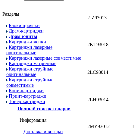
Разделы
2JZ93013
Блоки проявки
Драм-картриджи
Драм-юниты
Картридж-пленки
2KT93018
Картриджи лазерные
оригинальные
Картриджи лазерные совместимые
Картриджи матричные
Картриджи струйные
2LC93014
оригинальные
Картриджи струйные
совместимые
Копи-картриджи
Принт-картриджи
2LH93014
Тонер-картриджи
Полный список товаров
Информация
2MY93012
1
Доставка и возврат