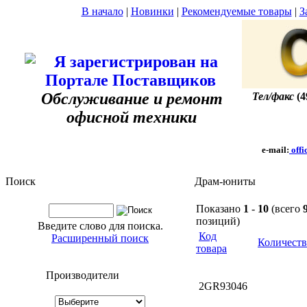
В начало
|
Новинки
|
Рекомендуемые товары
|
З
Обслуживание и ремонт
Тел/факс
(4
офисной техники
e-mail:
offi
Поиск
Драм-юниты
Показано
1
-
10
(всего
позиций)
Введите слово для поиска.
Код
Расширенный поиск
Количеств
товара
Производители
2GR93046