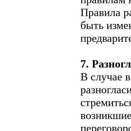
Правила р
быть изме
предварит
7. Разног
В случае 
разноглас
стремитьс
возникшие
переговоро