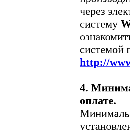
через эле
систему
W
ознакомит
системой 
http://ww
4. Миним
оплате.
Минимальн
установле