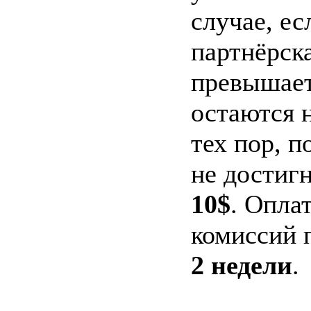
случае, е
партнёрск
превышае
остаются 
тех пор, п
не достиг
10$
. Опла
комиссий 
2 недели
.