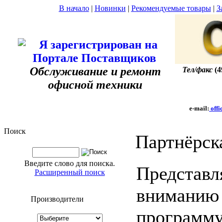
В начало
|
Новинки
|
Рекомендуемые товары
|
З
Обслуживание и ремонт
Тел/факс
(4
офисной техники
e-mail:
offi
Поиск
Партнёрск
Введите слово для поиска.
Представ
Расширенный поиск
вниманию
Производители
программу