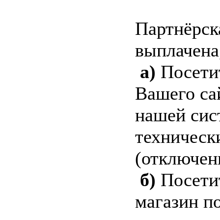
Партнёрск
выплачена,
а)
Посети
Вашего сай
нашей сис
техническ
(отключены
б)
Посетит
магазин п