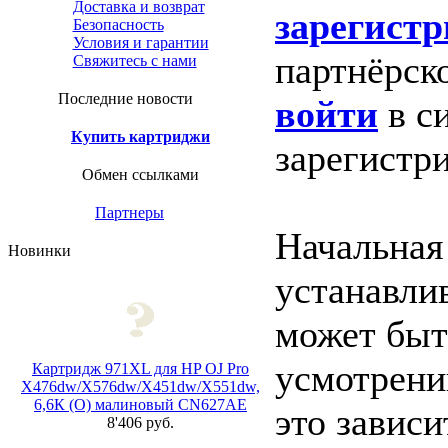
Доставка и возврат
зарегистр
Безопасность
Условия и гарантии
партнёрск
Свяжитесь с нами
Последние новости
войти
в с
Купить картриджи
зарегистр
Обмен ссылками
Партнеры
Начальная
Новинки
устанавли
может быт
усмотрени
Картридж 971XL для HP OJ Pro
X476dw/X576dw/X451dw/X551dw,
6,6К (O) малиновый CN627AE
это зависи
8'406 руб.