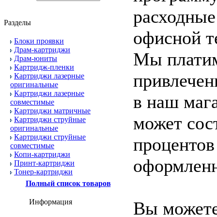
расходные
Разделы
офисной т
Блоки проявки
Драм-картриджи
Мы платим
Драм-юниты
Картридж-пленки
привлечен
Картриджи лазерные
оригинальные
Картриджи лазерные
в наш маг
совместимые
Картриджи матричные
может сос
Картриджи струйные
оригинальные
Картриджи струйные
процентов 
совместимые
Копи-картриджи
оформленн
Принт-картриджи
Тонер-картриджи
Полный список товаров
Информация
Вы может