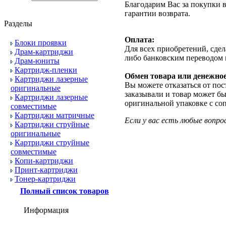
Благодарим Вас за покупки 
гарантии возврата.
Разделы
Оплата:
Блоки проявки
Для всех приобретений, сде
Драм-картриджи
либо банковским переводом 
Драм-юниты
Картридж-пленки
Обмен товара или денежно
Картриджи лазерные
Вы можете отказаться от пос
оригинальные
заказывали и товар может б
Картриджи лазерные
оригинальной упаковке с с
совместимые
Картриджи матричные
Если у вас есть любые вопр
Картриджи струйные
оригинальные
Картриджи струйные
совместимые
Копи-картриджи
Принт-картриджи
Тонер-картриджи
Полный список товаров
Информация